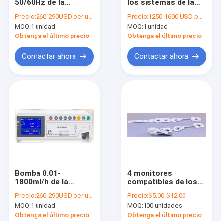
50/60Hz de la
los sistemas de la
Viaje de la fábrica
jeringuilla de la
CCU ICU montado
Precio:
260-290USD per unit
Precio:
1250-1600 USD per unit
bomba de la infusión
para la sala de
MOQ:
1 unidad
MOQ:
1 unidad
de la notificación de
operaciones
Control de calidad
la alarma
endoscópica
Obtenga el último precio
Obtenga el último precio
Éntrenos en contacto con
Contactar ahora
Contactar ahora
Pida una cita
ventilador Purple Horn
Ventilador de atención domiciliaria
Ventilador de transporte de emergencia
Bomba 0.01-
4 monitores
1800ml/h de la
compatibles de los
Sistemas colgantes de UCI
infusión del
módulos del sensor
Precio:
260-290USD per unit
Precio:
$5.00-$12.00
veterinario de Purple
del dispositivo de la
Bombas de infusión médica
MOQ:
1 unidad
MOQ:
100 unidades
Horn la favorable el
supervisión de los
flujo ISO 13485
electrodos EEG
Obtenga el último precio
Obtenga el último precio