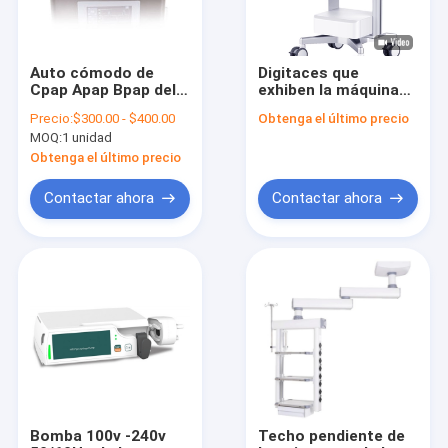
Auto cómodo de
Digitaces que
Cpap Apap Bpap del
exhiben la máquina
ventilador de los
de la anestesia 3
Precio:
$300.00 - $400.00
Obtenga el último precio
cuidados en casa
horas de batería de
MOQ:
1 unidad
100v
reserva
Obtenga el último precio
Contactar ahora
Contactar ahora
Hogar
Productos
Sobre nosotros
Bomba 100v -240v
Techo pendiente de