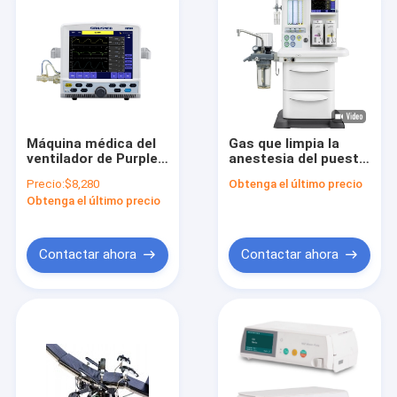
Máquina médica del
Gas que limpia la
ventilador de Purple
anestesia del puesto
Horn R50 para los
de trabajo del
Precio:
$8,280
Obtenga el último precio
niños
sistema, AGSS, 6
Obtenga el último precio
flujómetros del tubo,
sonidos de la alarma
Contactar ahora
Contactar ahora