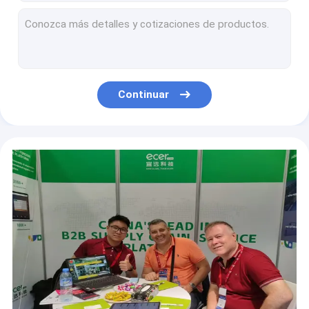
10,4” exhibiciones múltiples de la onda del ventilador de la máquina de la anestesia de la exhibición de TFT
Ventilador no invasor de los cuidados en casa, máquina auto eléctrica, homecare, cpap auto del de 30dB CPAP
Ceritificate portátil del CE del monitor paciente 25-250bpm ISO13485 de Siriusmed
Mesa de operaciones quirúrgica multifuncional, camas de hospital hidráulicas 350kg
cama del teatro de operación de control del microordenador
Continuar
La electro sala de operaciones hidráulica presenta anchura del tablero de la mesa de 520m m
Máquina de la anestesia de 6 de los tubos BPL del flujómetro
8,4" puesto de trabajo de la anestesia del LCD
Eléctrico quirúrgico ajustable manual de la tabla construido en puente del riñón
Anestesia del puesto de trabajo de CPAP PSV