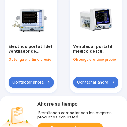
Eléctrico portátil del
Ventilador portátil
ventilador de
médico de Icu
Siriusmed del sitio de
Siriusmed para
Obtenga el último precio
Obtenga el último precio
Icu para el adulto
respirar
Contactar ahora
Contactar ahora
Ahorre su tiempo
Permítanos contactar con los mejores
productos con usted.