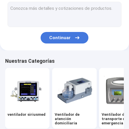
Bombas de jeringa médicas
Máquina de anestesia
Ventilador de máquina de anestesia
Continuar
Vaporizador de anestesia
Mesa de operaciones quirúrgica
Nuestras Categorías
Lámpara de operación sin sombras
Monitor de paciente portátil
Dispositivo de monitoreo de EEG
Equipo Médico Veterinario
ventilador siriusmed
Ventilador de
Ventilador de
Piezas médicas del ventilador
atención
transporte de
domiciliaria
emergencia