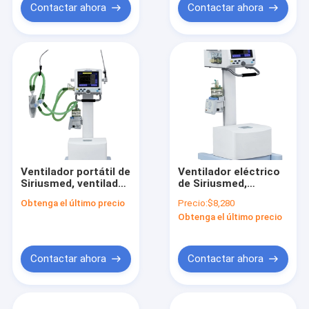
Contactar ahora
Contactar ahora
Ventilador portátil de
Ventilador eléctrico
Siriusmed, ventilador
de Siriusmed,
neumáticamente
ventilador portátil
Obtenga el último precio
Precio:
$8,280
conducido de la
médico de R30P
Obtenga el último precio
pantalla TFT táctil
Contactar ahora
Contactar ahora