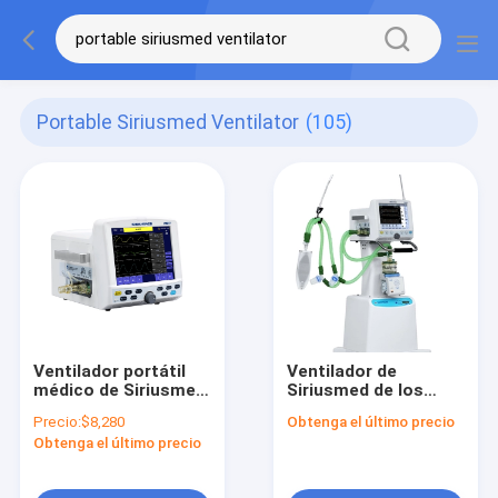
Portable Siriusmed Ventilator
(105)
Ventilador portátil
Ventilador de
médico de Siriusmed
Siriusmed de los
eléctrico con la
niños, ventilador
Precio:
$8,280
Obtenga el último precio
pantalla táctil
portátil del hospital
Obtenga el último precio
para Icu