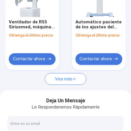
Viaje de la fábrica
Control de calidad
Ventilador de R55
Automático paciente
Siriusmed, máquina
de los ajustes del
Éntrenos en contacto con
portátil médica 20-
ventilador de
Obtenga el último precio
Obtenga el último precio
2500mL del
Siriusmed del
ventilador de Covid
tamaño compacto
Pida una cita
almacenado
Contactar ahora
Contactar ahora
ventilador siriusmed
Vea más
Ventilador de atención domiciliaria
Ventilador de transporte de emergencia
Deja Un Mensaje
Le Responderemos Rápidamente
Sistemas colgantes de UCI
Bombas de infusión médica