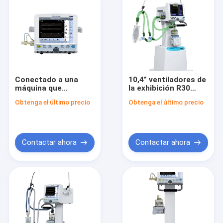
Conectado a una
10,4” ventiladores de
máquina que
la exhibición R30
mantiene las
Siriusmed de Tft con
Obtenga el último precio
Obtenga el último precio
constantes vitales
el compresor de aire
de respiración de Icu
de la máquina del
ventilador de
Siriusmed
Contactar ahora
Contactar ahora
Hogar
Productos
Sobre nosotros