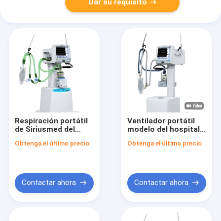
Dar su requisito
Respiración portátil
Ventilador portátil
de Siriusmed del
modelo del hospital
hospital eléctrico
de R55 Siriusmed en
Obtenga el último precio
Obtenga el último precio
compacto del
ambulancia
ventilador
Contactar ahora
Contactar ahora